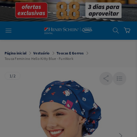
em
Dental
Cremer -
Henry Schein
Laboratório
Laboratório
Ajuda
Você está
em
Dental
Página inicial
Vestuário
Toucas E Gorros
Cremer -
Touca Feminino Hello Kitty Blue - FunWork
Henry Schein
Equipamentos
1/2
Equipamentos
Você está
em
Dental
Cremer
Simples
Dental
Software
Odontológico