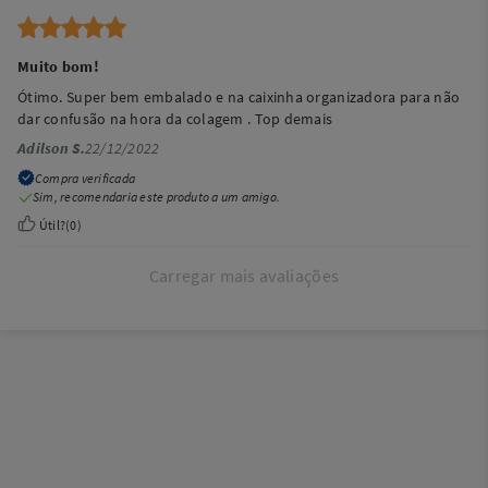
Muito bom!
Ótimo. Super bem embalado e na caixinha organizadora para não
dar confusão na hora da colagem . Top demais
Adilson S.
22/12/2022
Compra verificada
Sim, recomendaria este produto a um amigo.
Útil?
(
0
)
Carregar mais avaliações