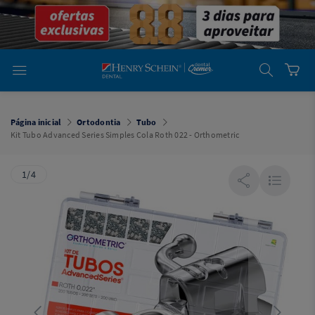
em
Dental
Cremer -
Henry Schein
Laboratório
Laboratório
Ajuda
Você está
em
Dental
Página inicial
Ortodontia
Tubo
Cremer -
Kit Tubo Advanced Series Simples Cola Roth 022 - Orthometric
Henry Schein
Equipamentos
1/4
Equipamentos
Você está
em
Dental
Cremer
Simples
Dental
Software
Odontológico