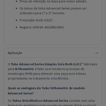
Pinos de retenção na base para maior adesão.
Os tubos da linha Advanced Series podem ser
utilizados para 1º e 2º molares.
Prescrição: Roth 0,022”.
Registro ANVISA: 80328810065.
Aplicação
O
Tubo Advanced Series Simples Cola Roth 0,022”
fabricado
pela
Orthometric
é feito com moderno processo de
metalurgia (MIM) para oferecer uma peça com ótimas
propriedades no tratamento ortodôntico.
Quais as vantagens do Tubo Orthometric de modelo
Advanced Series?
Os
Tubos Ortodônticos Advanced Series
contam com uma
base mais anatômica com curvaturas mesial-distal e oclusal-