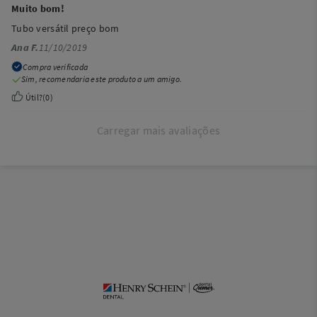
Muito bom!
Tubo versátil preço bom
Ana F.
11/10/2019
Compra verificada
Sim, recomendaria este produto a um amigo.
Útil?
(
0
)
Carregar mais avaliações