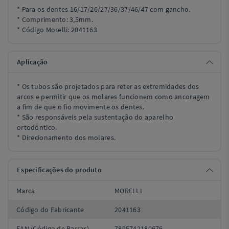
* Para os dentes 16/17/26/27/36/37/46/47 com gancho.
* Comprimento: 3,5mm.
* Código Morelli: 2041163
Aplicação
* Os tubos são projetados para reter as extremidades dos
arcos e permitir que os molares funcionem como ancoragem
a fim de que o fio movimente os dentes.
* São responsáveis pela sustentação do aparelho
ortodôntico.
* Direcionamento dos molares.
Especificações do produto
Marca
MORELLI
Código do Fabricante
2041163
EAN (Código de Barras)
7895742180676