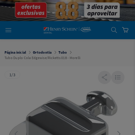
em
Dental
Cremer -
Henry Schein
Laboratório
Laboratório
Ajuda
Você está
em
Dental
Página inicial
Ortodontia
Tubo
Cremer -
Tubo Duplo Cola Edgewise/Ricketts 018 - Morelli
Henry Schein
Equipamentos
1/3
Equipamentos
Você está
em
Dental
Cremer
Simples
Dental
Software
Odontológico