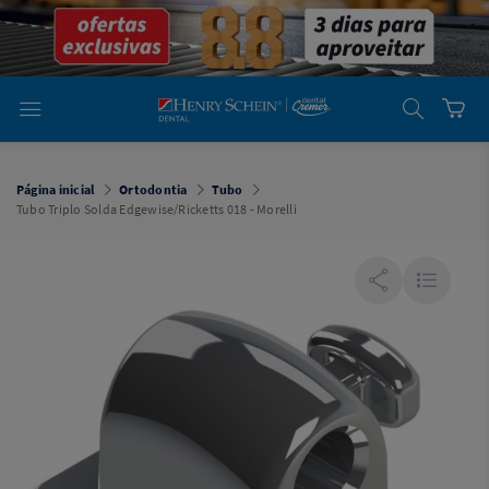
em
Dental
Cremer -
Henry Schein
Laboratório
Laboratório
Ajuda
Você está
em
Dental
Página inicial
Ortodontia
Tubo
Cremer -
Tubo Triplo Solda Edgewise/Ricketts 018 - Morelli
Henry Schein
Equipamentos
Equipamentos
Você está
em
Dental
Cremer
Simples
Dental
Software
Odontológico