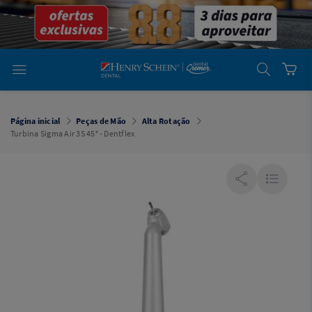
em
Dental
Cremer -
Henry Schein
Laboratório
Laboratório
Ajuda
Você está
em
Dental
Página inicial
Peças de Mão
Alta Rotação
Cremer -
Turbina Sigma Air 3S 45° - Dentflex
Henry Schein
Equipamentos
Equipamentos
Você está
em
Dental
Cremer
Simples
Dental
Software
Odontológico