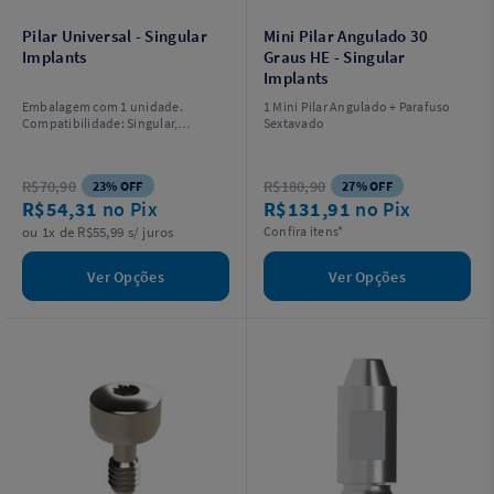
Pilar Universal - Singular
Mini Pilar Angulado 30
Implants
Graus HE - Singular
Implants
Embalagem com 1 unidade.
1 Mini Pilar Angulado + Parafuso
Compatibilidade: Singular,
Sextavado
Neodent, Sin (Unittite).
R$70,90
R$180,90
23% OFF
27% OFF
R$54,31
no Pix
R$131,91
no Pix
ou 1x de R$55,99 s/ juros
Confira itens*
Ver Opções
Ver Opções