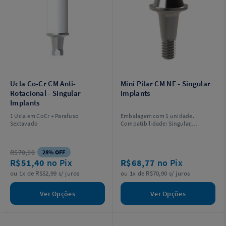
Ucla Co-Cr CM Anti-
Mini Pilar CM NE - Singular
Rotacional - Singular
Implants
Implants
1 Ucla em CoCr + Parafuso
Embalagem com 1 unidade.
Sextavado
Compatibilidade: Singular,
Neodent, Sin (Unittite).
R$70,90
28% OFF
R$51,40
no Pix
R$68,77
no Pix
ou 1x de R$52,99 s/ juros
ou 1x de R$70,90 s/ juros
Ver Opções
Ver Opções