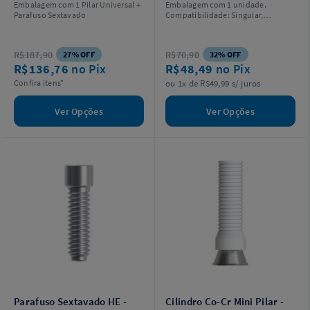
Embalagem com 1 Pilar Universal +
Embalagem com 1 unidade.
Parafuso Sextavado
Compatibilidade: Singular,
Neodent, Sin (Unittite).
R$187,90
R$70,90
27% OFF
32% OFF
R$136,76
no Pix
R$48,49
no Pix
Confira itens*
ou 1x de R$49,99 s/ juros
Ver Opções
Ver Opções
Parafuso Sextavado HE -
Cilindro Co-Cr Mini Pilar -