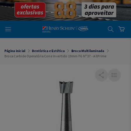
em
Dental
Cremer -
Henry Schein
Laboratório
Laboratório
Ajuda
Você está
em
Dental
Página inicial
Dentística e Estética
Broca Multilaminada
Cremer -
Broca Carbide Operatória Cone Invertido 19mm FG Nº 37 - AllPrime
Henry Schein
Equipamentos
Equipamentos
Você está
em
Dental
Cremer
Simples
Dental
Software
Odontológico