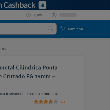
Ajuda
Procurar
Carrinho
Prime
metal Cilíndrica Ponta
e Cruzado FG 19mm –
ca transmetal. Escolha o modelo.
1
(
)