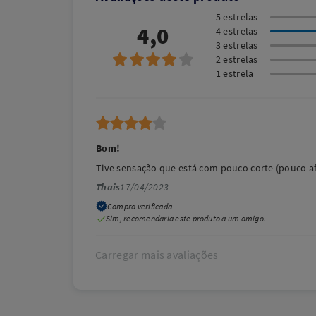
5 estrelas
4,0
4 estrelas
3 estrelas
2 estrelas
1 estrela
Bom!
Tive sensação que está com pouco corte (pouco af
Thais
17/04/2023
Compra verificada
Sim, recomendaria este produto a um amigo.
Carregar mais avaliações