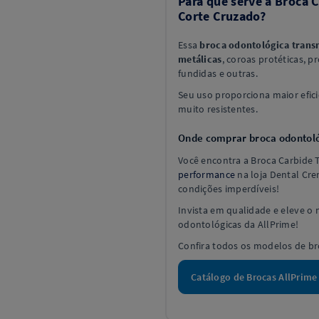
Para que serve a Broca 
Corte Cruzado?
Essa
broca odontológica trans
metálicas
, coroas protéticas, p
fundidas e outras.
Seu uso proporciona maior efici
muito resistentes.
Onde comprar broca odontoló
Você encontra a Broca Carbide 
performance
na loja Dental Cre
condições imperdíveis!
Invista em qualidade e eleve o
odontológicas da AllPrime!
Confira todos os modelos de br
Catálogo de Brocas AllPrime