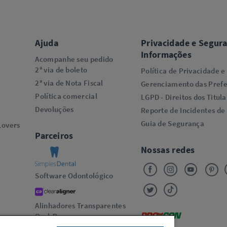
Ajuda
Privacidade e Segur
Informações
Acompanhe seu pedido
2ª via de boleto
Política de Privacidade e
2ª via de Nota Fiscal
Gerenciamento das Prefe
Política comercial
LGPD - Direitos dos Titula
Devoluções
Reporte de Incidentes de
Guia de Segurança
overs​
Parceiros
Nossas redes
Software Odontológico
Alinhadores Transparentes
Oral-B