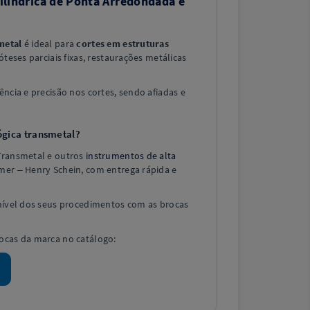
Cilíndrica de Ponta Arredondada e
metal
é ideal para
cortes em estruturas
róteses parciais fixas, restaurações metálicas
ência e precisão nos cortes, sendo afiadas e
gica transmetal?
Transmetal e outros
instrumentos de alta
mer – Henry Schein, com entrega rápida e
 nível dos seus procedimentos com as brocas
ocas da marca no catálogo: