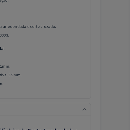
ação.
ta arredondada e corte cruzado.
0003.
tal
: 1mm.
iva: 3,9mm.
m.