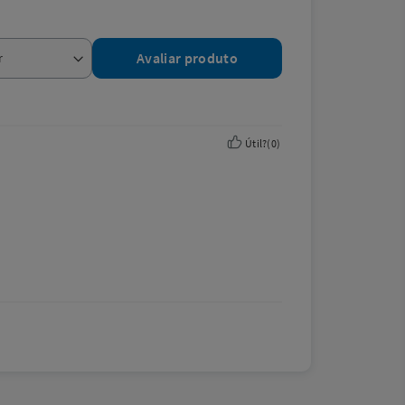
Avaliar produto
Útil?
(
0
)