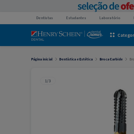
Dentistas
Estudantes
Laboratório
Categor
Página inicial
Dentística e Estética
Broca Carbide
Br
1/3