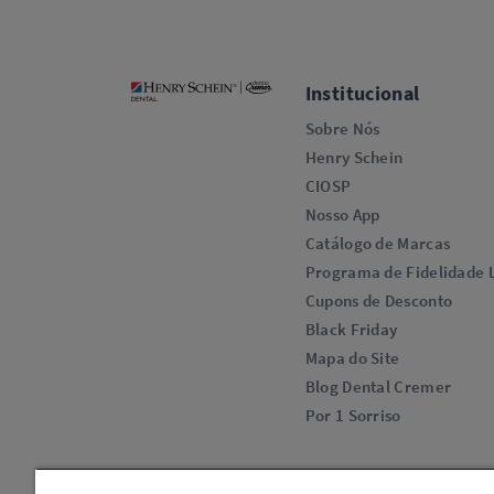
Institucional
Sobre Nós
Henry Schein
CIOSP
Nosso App
Catálogo de Marcas
Programa de Fidelidade L
Cupons de Desconto
Black Friday
Mapa do Site
Blog Dental Cremer
Por 1 Sorriso