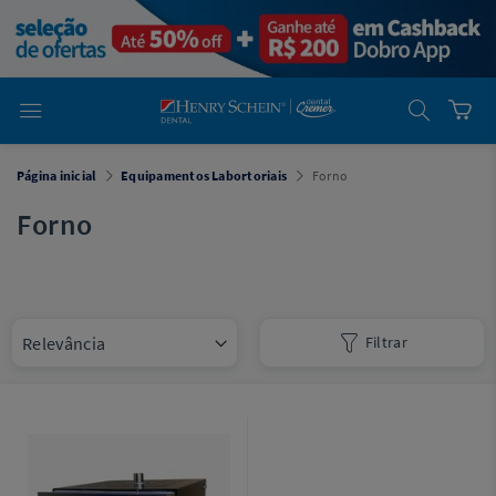
em
Dental
Cremer -
Henry Schein
Laboratório
Laboratório
Ajuda
Você está
Página inicial
Equipamentos Labortoriais
Forno
em
Dental
Cremer -
Forno
Henry Schein
Equipamentos
Equipamentos
Filtrar
Você está
em
Dental
Cremer
Simples
Dental
Software
Odontológico