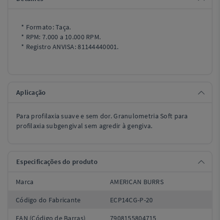
* Formato: Taça.
* RPM: 7.000 a 10.000 RPM.
* Registro ANVISA: 81144440001.
Aplicação
Para profilaxia suave e sem dor. Granulometria Soft para
profilaxia subgengival sem agredir à gengiva.
Especificações do produto
Marca
AMERICAN BURRS
Código do Fabricante
ECP14CG-P-20
EAN (Código de Barras)
7908155804715