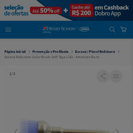
em
Dental
Cremer -
Henry Schein
Laboratório
Laboratório
Ajuda
Você está
em
Dental
Página inicial
Prevenção e Profilaxia
Escova / Pincel Robinson
Cremer -
Escova Robinson Color Brush Soft Taça Lilás - American Burrs
Henry Schein
Equipamentos
1/3
Equipamentos
Você está
em
Dental
Cremer
Simples
Dental
Software
Odontológico