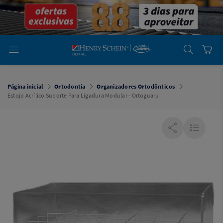
em
Dental
Cremer -
Henry Schein
Laboratório
Laboratório
Ajuda
Você está
em
Dental
Página inicial
Ortodontia
Organizadores Ortodônticos
Cremer -
Estojo Acrílico Suporte Para Ligadura Modular - Ortoguaru
Henry Schein
Equipamentos
Equipamentos
Você está
em
Dental
Cremer
Simples
Dental
Software
Odontológico