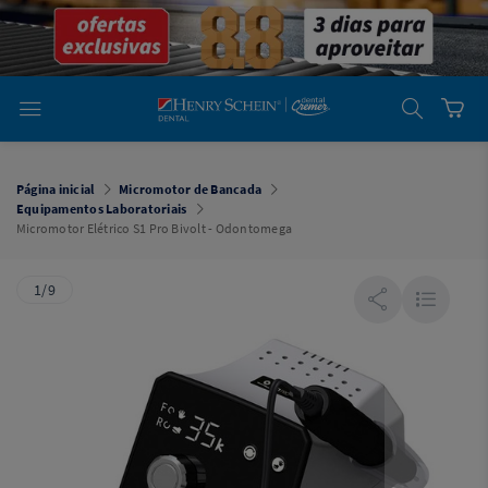
em
Dental
Cremer -
Henry Schein
Laboratório
Laboratório
Ajuda
Você está
em
Dental
Página inicial
Micromotor de Bancada
Cremer -
Equipamentos Laboratoriais
Henry Schein
Micromotor Elétrico S1 Pro Bivolt - Odontomega
Equipamentos
Equipamentos
1/9
Você está
em
Dental
Cremer
Simples
Dental
Software
Odontológico