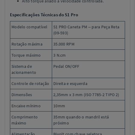
Alto torque aliado à velocidade controlada.
Especificações Técnicas do S1 Pro
Modelo compatível
S1 PRO Caneta PM – para Peça Reta
(09-593)
Rotação máxima
35.000 RPM
Torque máximo
3 N.cm
Sistema de
Pedal ON/OFF
acionamento
Controle de rotação
Direita e esquerda
Dimensões
2,35mm x 3 mm (ISO 7785-2 TIPO 2)
Encaixe mínimo
10mm
Comprimento
35mm quando o mandril está
máximo
próximo
Alimentação
Bivolt com chave seletora