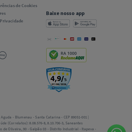
rências de Cookies
Baixe nosso app
res
 Privacidade
RA 1000
ta Aguda - Blumenau - Santa Catarina - CEP 89051-001 |
e (Correlatos): 8.08.576-8, 8.10.706-3, Saneantes
e Oliveira, 90 - Galpão 03 - Distrito Industrial - Itapeva -