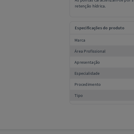
As pontas caracterizam-se por s
retenção hídrica.
Especificações do produto
Marca
Área Profissional
Apresentação
Especialidade
Procedimento
Tipo