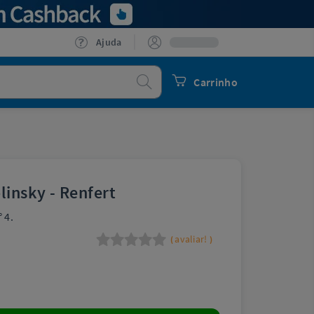
Ajuda
Procurar
Carrinho
linsky - Renfert
 4.
avaliar!
(
)