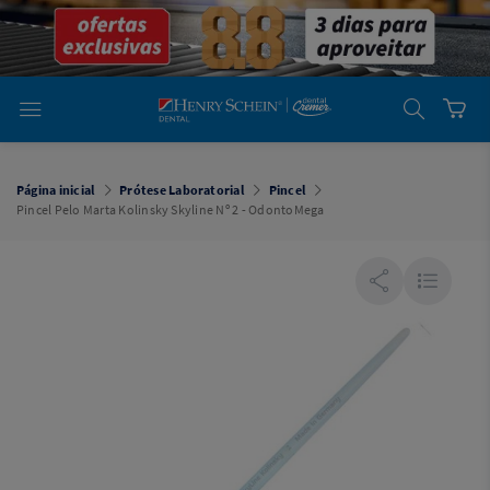
em
Dental
Cremer -
Henry Schein
Laboratório
Laboratório
Ajuda
Você está
em
Dental
Página inicial
Prótese Laboratorial
Pincel
Cremer -
Pincel Pelo Marta Kolinsky Skyline Nº 2 - OdontoMega
Henry Schein
Equipamentos
Equipamentos
Você está
em
Dental
Cremer
Simples
Dental
Software
Odontológico