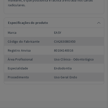
maleavel, o que possibilita e facilita a entrada nos canais
radiculares.
Especificações do produto
Marca
EASY
Código do Fabricante
CIA2630BOX50
Registro Anvisa
80104140016
Área Profissional
Uso Clínico - Odontológico
Especialidade
Endodontia
Procedimento
Uso Geral Endo