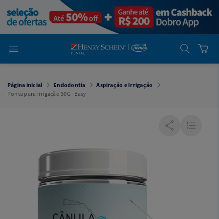
em
Dental
Cremer -
Henry Schein
Laboratório
Laboratório
Ajuda
Você está
em
Dental
Página inicial
Endodontia
Aspiração e Irrigação
Cremer -
Ponta para Irrigação 30G - Easy
Henry Schein
Equipamentos
Equipamentos
Você está
em
Dental
Cremer
Simples
Dental
Software
Odontológico