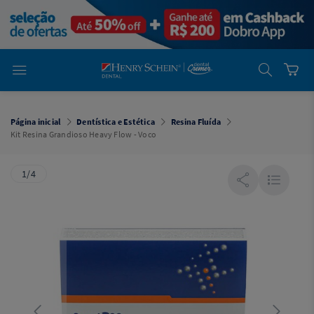
em
Dental
Cremer -
Henry Schein
Laboratório
Laboratório
Ajuda
Você está
em
Dental
Página inicial
Dentística e Estética
Resina Fluída
Cremer -
Kit Resina Grandioso Heavy Flow - Voco
Henry Schein
Equipamentos
1/4
Equipamentos
Você está
em
Dental
Cremer
Simples
Dental
Software
Odontológico